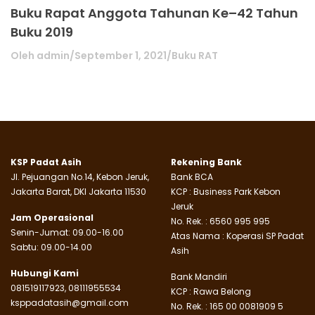
Buku Rapat Anggota Tahunan Ke–42 Tahun
Buku 2019
Oleh
admin
/
September 1, 2021
/
Buku RAT
KSP Padat Asih
Rekening Bank
Jl. Pejuangan No.14, Kebon Jeruk,
Bank BCA
Jakarta Barat, DKI Jakarta 11530
KCP : Business Park Kebon
Jeruk
Jam Operasional
No. Rek. : 6560 995 995
Senin-Jumat: 09.00-16.00
Atas Nama : Koperasi SP Padat
Sabtu: 09.00-14.00
Asih
Hubungi Kami
Bank Mandiri
081519117923, 08111955534
KCP : Rawa Belong
ksppadatasih@gmail.com
No. Rek. : 165 00 0081909 5