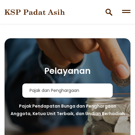
Skip
to
content
Pelayanan
Pajak dan Penghargaan
Pajak Pendapatan Bunga dan Penghargaan
Anggota, Ketua Unit Terbaik, dan Undian Berhadiah