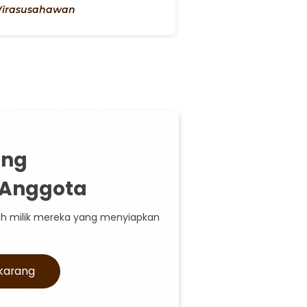
irasusahawan
viverra
ung
 Anggota
h milik mereka yang menyiapkan
karang