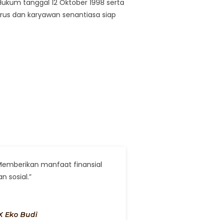
Hukum tanggal 12 Oktober 1998 serta
rus dan karyawan senantiasa siap
Memberikan manfaat finansial
Augue laoreet. It
n sosial.”
aliquam viverra vo
voluptates natoq
X Eko Budi
Soluta aliquam