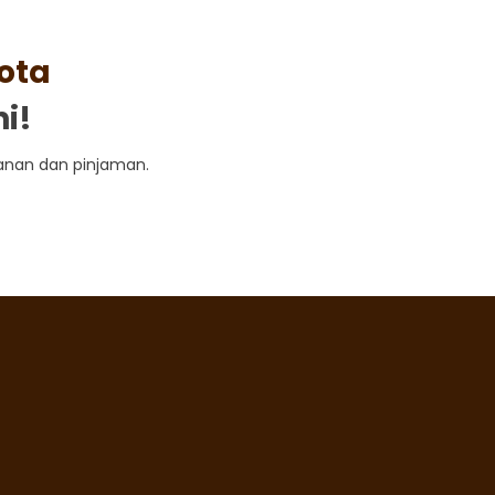
ota
i!
anan dan pinjaman.