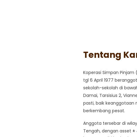
Tentang Ka
Koperasi Simpan Pinjam (
tgl 6 April 1977 berang
sekolah-sekolah di bawah
Damai, Tarsisius 2, Viann
pasti, baik keanggotaa
berkembang pesat.
Anggota tersebar di wila
Tengah, dengan asset ± 4