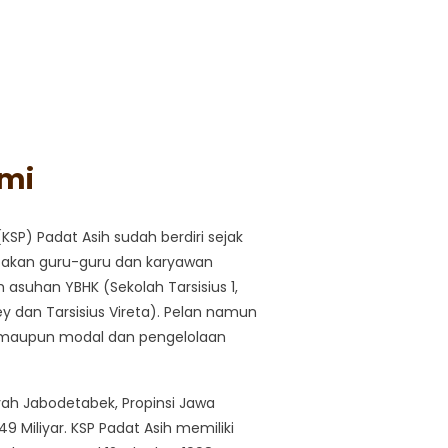
mi
KSP) Padat Asih sudah berdiri sejak
gotakan guru-guru dan karyawan
 asuhan YBHK (Sekolah Tarsisius 1,
ey dan Tarsisius Vireta). Pelan namun
n maupun modal dan pengelolaan
yah Jabodetabek, Propinsi Jawa
9 Miliyar. KSP Padat Asih memiliki