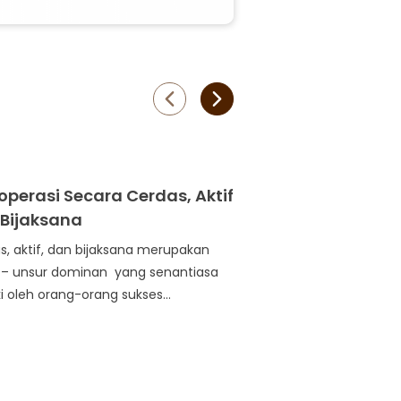
operasi Secara Cerdas, Aktif
Sejarah Credit U
Bijaksana
Gerakan Credit Union 
Simpan pinjam seben
s, aktif, dan bijaksana merupakan
ke indoneia pada tahun
 – unsur dominan yang senantiasa
ki oleh orang-orang sukses...