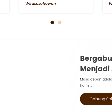
Wirasusahawan
W
Bergab
Menjadi
Masa depan adala
hari ini.
Gabung Se