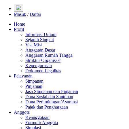
Masuk
/
Daftar
Home
Profil
Informasi Umum
Sejarah Singkat
Visi Misi
Anggaran Dasar
Anggaran Rumah Tangga
Struktur Organisasi
Kepengurusan
Dokumen Legalitas
Pelayanan
Simpanan
Pinjaman
Jasa Simpanan dan Pinjaman
Dana Sosial dan Santunan
Dana Perlindungan/Asuransi
Pajak dan Penghargaan
Anggota
Keanggotaan
Formulir Anggota
Simulasi