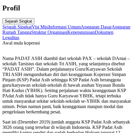
Profil
Sejarah Singkat
Sejarah Singkat
Visi Misi
Informasi Umum
Anggaran Dasar
Anggaran
Rumah Tangga
Struktur Organisasi
Kepengurusan
Dokumen
Legalitas
Awal mula koperasi
Nama PADAT ASIH diambil dari sekolah PAX – sekolah DAmai –
sekolah Tarsisius dan sekolah Tri ASIH, yang selanjutnya disebut
“PADAT ASIH”. Dalam perjalananya Guru/Karyawan Sekolah
TRI ASIH mengundurkan diri dari keanggotaan Koperasi Simpan
Pinjam (KSP) Padat Asih sehingga KSP Padat Asih beranggota
guru/karyawan sekolah-sekolah di bawah asuhan Yayasan Bunda
Hati Kudus (YBHK). Seiring perjalanan waktu keanggotaan KSP
PAdat Asih tidak hanya Guru Karyawan YBHK, tetapi terbuka
untuk masyarakat sekitar sekolah-sekolah se-YBHK dan masyarakat
umum. Pelan namun pasti, baik keanggotaan maupun modal dan
pengelolaan berkembang pesat.
Saat ini (Desember 2019) jumlah anggota KSP Padat Asih sebanyak
3026 orang yang tersebar di wilayah Indonesia. KSP Padat Asih
memiliki kantor sendiri dan sudah berbadan Hukum tanggal 12