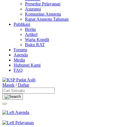
Prosedur Pelayanan
Asuransi
Komunitas Anggota
Rapat Anggota Tahunan
Publikasi
Berita
Artikel
Warta Kopdit
Buku RAT
Forums
Agenda
Media
Hubungi Kami
FAQ
Skip
to
Masuk
/
Daftar
content
Agenda
Pelayanan