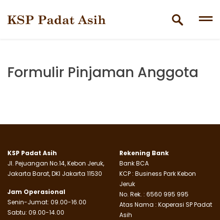
Skip
to
content
Formulir Pinjaman Anggota
KSP Padat Asih
Rekening Bank
Jl. Pejuangan No.14, Kebon Jeruk,
Bank BCA
Jakarta Barat, DKI Jakarta 11530
KCP : Business Park Kebon
Jeruk
Jam Operasional
No. Rek. : 6560 995 995
Senin-Jumat: 09.00-16.00
Atas Nama : Koperasi SP Padat
Sabtu: 09.00-14.00
Asih