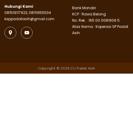
Hubungi Kami
Bank Mandiri
081519117923, 08111955534
KCP : Rawa Belong
ksppadatasih@gmail.com
No. Rek. : 165 00 0081909 5
Atas Nama : Koperasi SP Padat
Asih
Copyright © 2026 CU Padat Asih