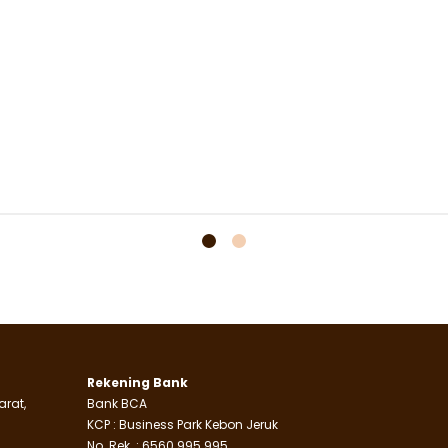
Rekening Bank
arat,
Bank BCA
KCP : Business Park Kebon Jeruk
No. Rek. : 6560 995 995