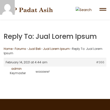
Skip
to
content
Reply To: Jual Lorem Ipsum
Home
›
Forums
›
Jual Beli
›
Jual Lorem Ipsum
›
Reply To: Jual Lorem
Ipsum
February 14, 2021 at 4:44 am
#366
admin
woooww!
Keymaster