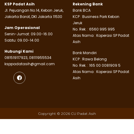
KSP Padat Asih
Rekening Bank
Jl. Pejuangan No.14, Kebon Jeruk,
Bank BCA
Jakarta Barat, DKI Jakarta 11530
KCP : Business Park Kebon
Jeruk
Jam Operasional
No. Rek. : 6560 995 995
Senin-Jumat: 09.00-16.00
Atas Nama : Koperasi SP Padat
Sabtu: 09.00-14.00
Asih
Hubungi Kami
Bank Mandiri
081519117923, 08111955534
KCP : Rawa Belong
ksppadatasih@gmail.com
No. Rek. : 165 00 0081909 5
Atas Nama : Koperasi SP Padat
Asih
Copyright © 2026 CU Padat Asih