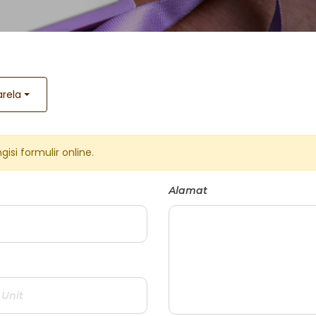
arela
si formulir online.
Alamat