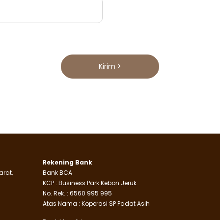
Kirim >
Rekening Bank
arat,
Bank BCA
KCP : Business Park Kebon Jeruk
No. Rek. : 6560 995 995
Atas Nama : Koperasi SP Padat Asih