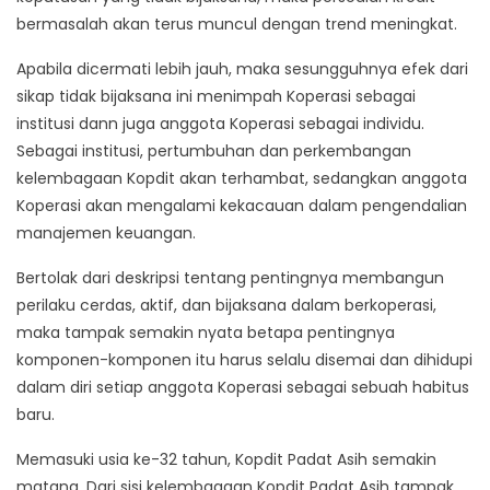
bermasalah akan terus muncul dengan trend meningkat.
Apabila dicermati lebih jauh, maka sesungguhnya efek dari
sikap tidak bijaksana ini menimpah Koperasi sebagai
institusi dann juga anggota Koperasi sebagai individu.
Sebagai institusi, pertumbuhan dan perkembangan
kelembagaan Kopdit akan terhambat, sedangkan anggota
Koperasi akan mengalami kekacauan dalam pengendalian
manajemen keuangan.
Bertolak dari deskripsi tentang pentingnya membangun
perilaku cerdas, aktif, dan bijaksana dalam berkoperasi,
maka tampak semakin nyata betapa pentingnya
komponen-komponen itu harus selalu disemai dan dihidupi
dalam diri setiap anggota Koperasi sebagai sebuah habitus
baru.
Memasuki usia ke-32 tahun, Kopdit Padat Asih semakin
matang. Dari sisi kelembagaan Kopdit Padat Asih tampak