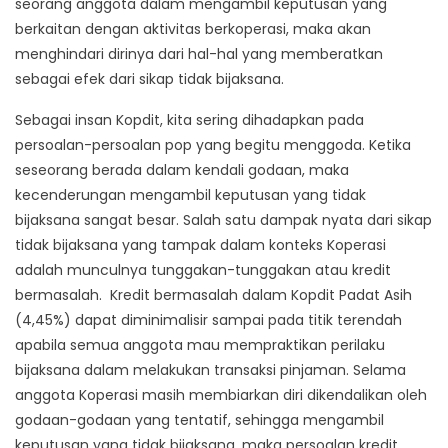
seorang anggota dalam mengambil keputusan yang
berkaitan dengan aktivitas berkoperasi, maka akan
menghindari dirinya dari hal-hal yang memberatkan
sebagai efek dari sikap tidak bijaksana.
Sebagai insan Kopdit, kita sering dihadapkan pada
persoalan-persoalan pop yang begitu menggoda. Ketika
seseorang berada dalam kendali godaan, maka
kecenderungan mengambil keputusan yang tidak
bijaksana sangat besar. Salah satu dampak nyata dari sikap
tidak bijaksana yang tampak dalam konteks Koperasi
adalah munculnya tunggakan-tunggakan atau kredit
bermasalah. Kredit bermasalah dalam Kopdit Padat Asih
(4,45%) dapat diminimalisir sampai pada titik terendah
apabila semua anggota mau mempraktikan perilaku
bijaksana dalam melakukan transaksi pinjaman. Selama
anggota Koperasi masih membiarkan diri dikendalikan oleh
godaan-godaan yang tentatif, sehingga mengambil
keputusan yang tidak bijaksana, maka persoalan kredit