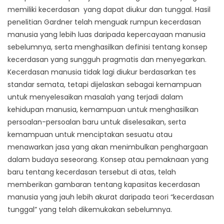
memiliki kecerdasan yang dapat diukur dan tunggal. Hasil
penelitian Gardner telah menguak rumpun kecerdasan
manusia yang lebih luas daripada kepercayaan manusia
sebelumnya, serta menghasilkan definisi tentang konsep
kecerdasan yang sungguh pragmatis dan menyegarkan.
Kecerdasan manusia tidak lagi diukur berdasarkan tes
standar semata, tetapi dijelaskan sebagai kemampuan
untuk menyelesaikan masalah yang terjadi dalam
kehidupan manusia, kemampuan untuk menghasilkan
persoalan-persoalan baru untuk diselesaikan, serta
kemampuan untuk menciptakan sesuatu atau
menawarkan jasa yang akan menimbulkan penghargaan
dalam budaya seseorang. Konsep atau pemaknaan yang
baru tentang kecerdasan tersebut di atas, telah
memberikan gambaran tentang kapasitas kecerdasan
manusia yang jauh lebih akurat daripada teori “kecerdasan
tunggal” yang telah dikemukakan sebelumnya.