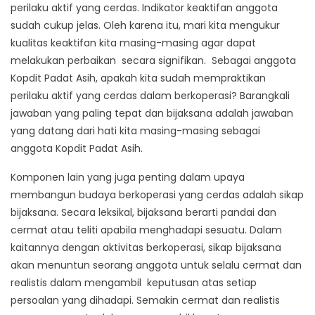
perilaku aktif yang cerdas. Indikator keaktifan anggota
sudah cukup jelas. Oleh karena itu, mari kita mengukur
kualitas keaktifan kita masing-masing agar dapat
melakukan perbaikan secara signifikan. Sebagai anggota
Kopdit Padat Asih, apakah kita sudah mempraktikan
perilaku aktif yang cerdas dalam berkoperasi? Barangkali
jawaban yang paling tepat dan bijaksana adalah jawaban
yang datang dari hati kita masing-masing sebagai
anggota Kopdit Padat Asih.
Komponen lain yang juga penting dalam upaya
membangun budaya berkoperasi yang cerdas adalah sikap
bijaksana. Secara leksikal, bijaksana berarti pandai dan
cermat atau teliti apabila menghadapi sesuatu. Dalam
kaitannya dengan aktivitas berkoperasi, sikap bijaksana
akan menuntun seorang anggota untuk selalu cermat dan
realistis dalam mengambil keputusan atas setiap
persoalan yang dihadapi. Semakin cermat dan realistis