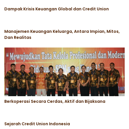
Dampak Krisis Keuangan Global dan Credit Union
Manajemen Keuangan Keluarga, Antara Impian, Mitos,
Dan Realitas
Berkoperasi Secara Cerdas, Aktif dan Bijaksana
Sejarah Credit Union Indonesia