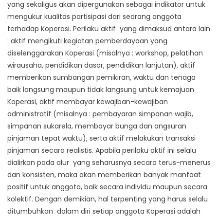
yang sekaligus akan dipergunakan sebagai indikator untuk
mengukur kualitas partisipasi dari seorang anggota
terhadap Koperasi. Perilaku aktif yang dimaksud antara lain
: aktif mengikuti kegiatan pemberdayaan yang
diselenggarakan Koperasi (misalnya : workshop, pelatihan
wirausaha, pendidikan dasar, pendidikan lanjutan), aktif
memberikan sumbangan pemikiran, waktu dan tenaga
baik langsung maupun tidak langsung untuk kemajuan
Koperasi, aktif membayar kewajiban-kewajiban
administratif (misalnya : pembayaran simpanan wajib,
simpanan sukarela, membayar bunga dan angsuran
pinjaman tepat waktu), serta aktif melakukan transaksi
pinjaman secara realistis. Apabila perilaku aktif ini selalu
dialirkan pada alur yang seharusnya secara terus-menerus
dan konsisten, maka akan memberikan banyak manfaat
positif untuk anggota, baik secara individu maupun secara
kolektif. Dengan demikian, hal terpenting yang harus selalu
ditumbuhkan dalam diri setiap anggota Koperasi adalah